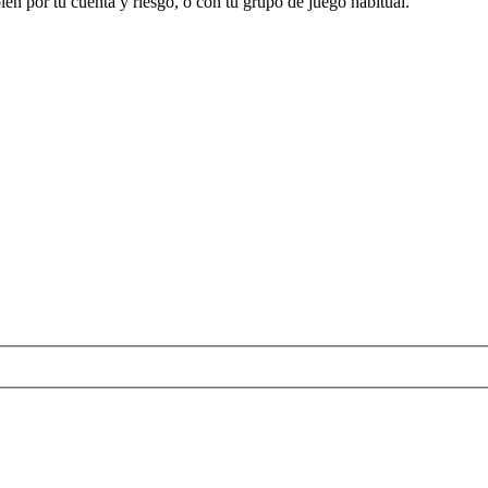
en por tu cuenta y riesgo, o con tu grupo de juego habitual.